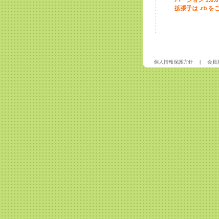
バージョン 1.8
拡張子は .rb 
個人情報保護方針
|
会員