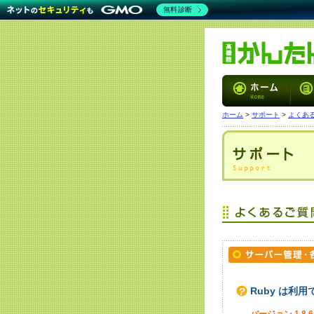
無料診断
ホーム
>
サポート
>
よくあ
Ruby は利